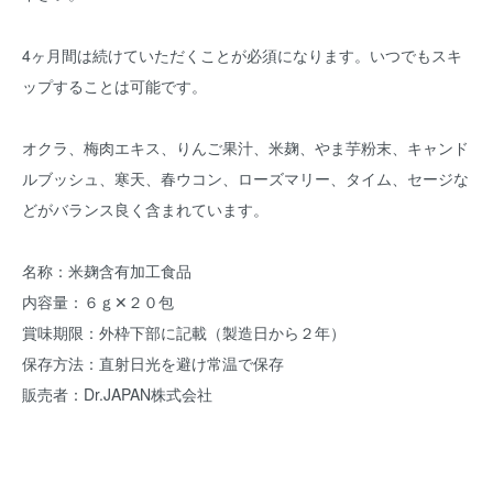
4ヶ月間は続けていただくことが必須になります。いつでもスキ
ップすることは可能です。
オクラ、梅肉エキス、りんご果汁、米麹、やま芋粉末、キャンド
ルブッシュ、寒天、春ウコン、ローズマリー、タイム、セージな
どがバランス良く含まれています。
名称：米麹含有加工食品
内容量：６ｇ✕２０包
賞味期限：外枠下部に記載（製造日から２年）
保存方法：直射日光を避け常温で保存
販売者：Dr.JAPAN株式会社